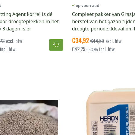
d
op voorraad
ting Agent korrel is dé
Compleet pakket van Grasj
oor droogteplekken in het
herstel van het gazon tijde
a 3 dagen is er
droogte periode. Ideaal om 
€
34,92
,73
excl. btw
€
44,59
excl. btw
Grasjan Wetting Agent - tegen d
incl. btw
€
42,25
incl. btw
€
53,95