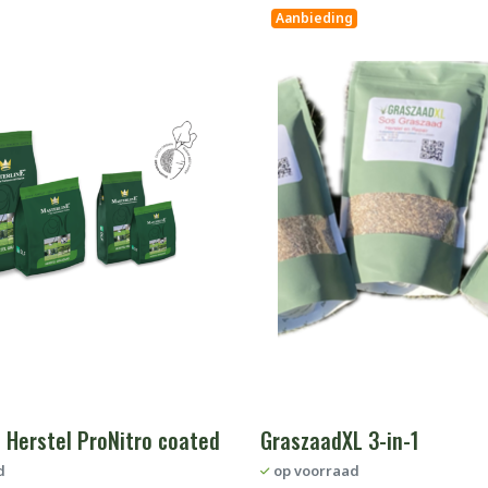
Aanbieding
 Herstel ProNitro coated
GraszaadXL 3-in-1
d
op voorraad