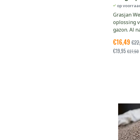
op voorraa
Grasjan Wet
oplossing v
gazon. Al n
€
16,49
€
22
€
19,95
€
27,50