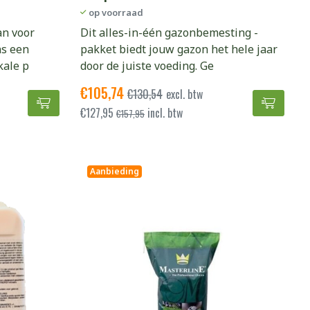
op voorraad
an voor
Dit alles-in-één gazonbemesting -
ns een
pakket biedt jouw gazon het hele jaar
kale p
door de juiste voeding. Ge
€
105,74
€
130,54
excl. btw
roogte plekken toevoegen aan winkelwagen
Droogte herstel pakket - verschillende m² toevo
Alles-
€
127,95
incl. btw
€
157,95
Aanbieding