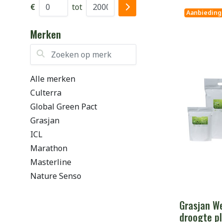
€
tot
Aanbieding
Merken
Zoeken op merk
Alle merken
Culterra
Global Green Pact
Grasjan
ICL
Marathon
Masterline
Nature Senso
Grasjan W
droogte p