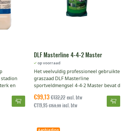
DLF Masterline 4-4-2 Master
op voorraad
op
Het veelvuldig professioneel gebruikte
 stadion
graszaad DLF Masterline
sterk en
sportveldmengsel 4-4-2 Master bevat d
€
99,13
€
132,22
excl. btw
an winkelwagen
Heron 4 Green toevoegen aan winkelwagen
DLF Ma
€
119,95
incl. btw
€
159,99
Aanbieding