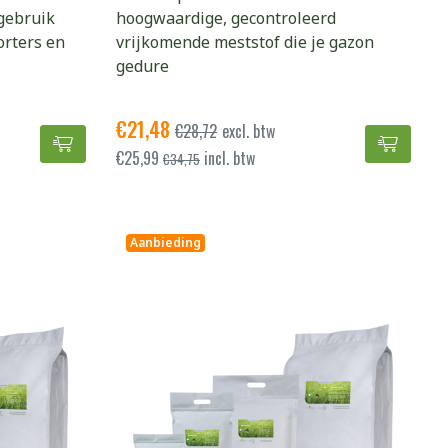
 gebruik
hoogwaardige, gecontroleerd
orters en
vrijkomende meststof die je gazon
gedure
€
21,48
€
28,72
excl. btw
0 zakken toevoegen aan winkelwagen
Masterline Speel & Sport ProNitro coated toevo
ICL La
€
25,99
incl. btw
€
34,75
Aanbieding