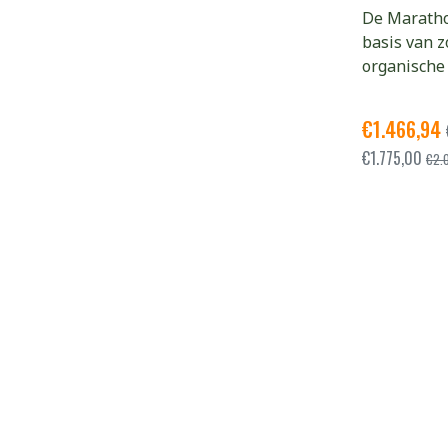
De Maratho
basis van z
organische
€
1.466,94
€
1.775,00
€
2.