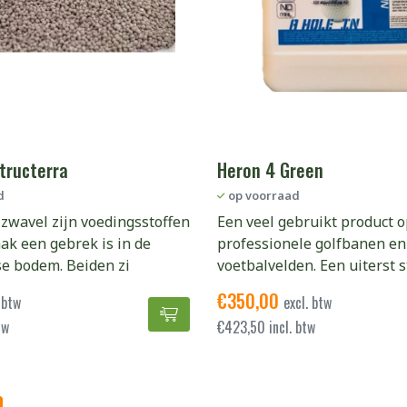
tructerra
Heron 4 Green
d
op voorraad
zwavel zijn voedingsstoffen
Een veel gebruikt product 
ak een gebrek is in de
professionele golfbanen en
e bodem. Beiden zi
voetbalvelden. Een uiterst 
€
350,00
 btw
excl. btw
GRASJAN Structerra toevoegen a
tw
€
423,50
incl. btw