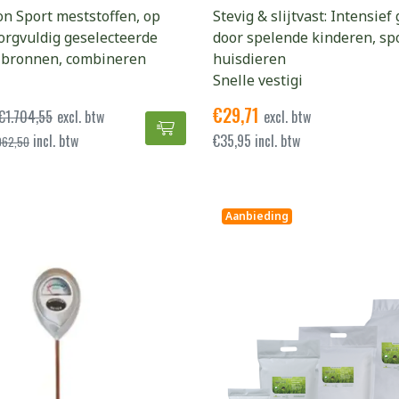
n Sport meststoffen, op
Stevig & slijtvast: Intensief
orgvuldig geselecteerde
door spelende kinderen, sp
 bronnen, combineren
huisdieren
Snelle vestigi
€
29,71
€
1.704,55
excl. btw
excl. btw
Marathon Sport Zomer 20 kg x 5
incl. btw
€
35,95
incl. btw
062,50
Aanbieding