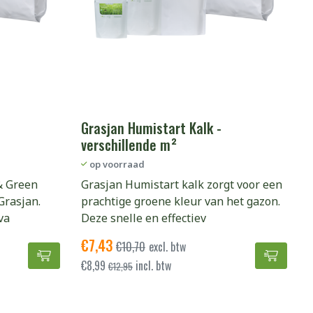
Grasjan Humistart Kalk -
verschillende m²
op voorraad
& Green
Grasjan Humistart kalk zorgt voor een
Grasjan.
prachtige groene kleur van het gazon.
va
Deze snelle en effectiev
€
7,43
€
10,70
excl. btw
oegen aan winkelwagen
Grasjan Black en Green - verschillende m² toevo
Grasja
€
8,99
incl. btw
€
12,95