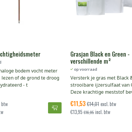
ochtigheidsmeter
Grasjan Black en Green -
verschillende m²
d
op voorraad
naloge bodem vocht meter
te lezen of de grond te droog
Versterk je gras met Black 
ydrateerd - t
strooibare ijzersulfaat van 
Deze krachtige meststof be
€
11,53
. btw
€
14,01
excl. btw
Senso 1 Vochtigheidsmeter toev
tw
€
13,95
incl. btw
€
16,95