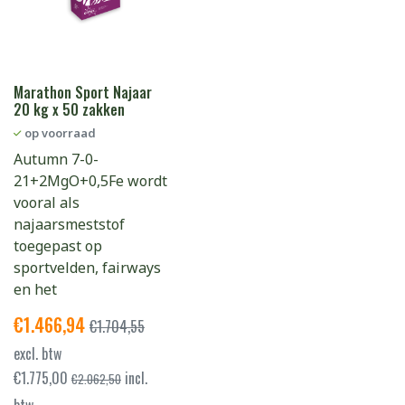
Marathon Sport Najaar
20 kg x 50 zakken
op voorraad
Autumn 7-0-
21+2MgO+0,5Fe wordt
vooral als
najaarsmeststof
toegepast op
sportvelden, fairways
en het
€
1.466,94
€
1.704,55
excl. btw
€
1.775,00
incl.
€
2.062,50