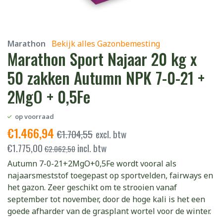
Marathon
Bekijk alles Gazonbemesting
Marathon Sport Najaar 20 kg x
50 zakken Autumn NPK 7-0-21 +
2MgO + 0,5Fe
op voorraad
€
1.466,94
€
1.704,55
excl. btw
€
1.775,00
incl. btw
€
2.062,50
Autumn 7-0-21+2MgO+0,5Fe wordt vooral als
najaarsmeststof toegepast op sportvelden, fairways en
het gazon. Zeer geschikt om te strooien vanaf
september tot november, door de hoge kali is het een
goede afharder van de grasplant wortel voor de winter.