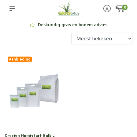
0
g gras en bodem advies
Profession
Aanbieding
Grasjan Humistart Kalk -