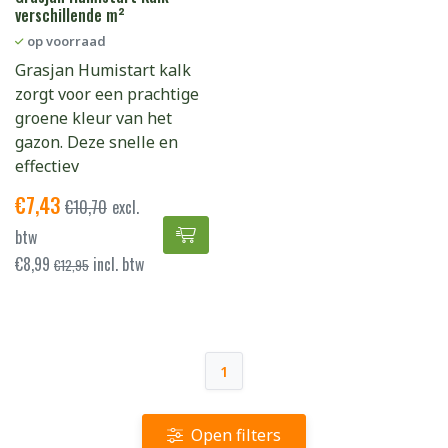
verschillende m²
op voorraad
Grasjan Humistart kalk
zorgt voor een prachtige
groene kleur van het
gazon. Deze snelle en
effectiev
€
7,43
€
10,70
excl.
Grasjan Humistart Kalk - versch
btw
€
8,99
incl. btw
€
12,95
1
Open filters