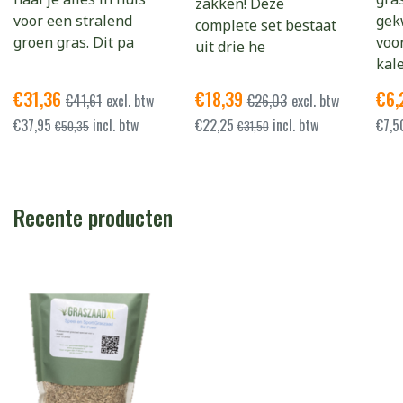
zakken! Deze
voor een stralend
gek
complete set bestaat
groen gras. Dit pa
voo
uit drie he
kal
€
31,36
€
18,39
€
6
€
41,61
excl. btw
€
26,03
excl. btw
€
37,95
incl. btw
€
22,25
incl. btw
€
7,
€
50,35
€
31,50
Recente producten