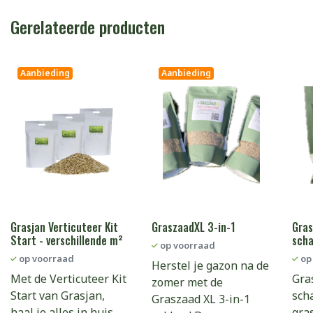
Gerelateerde producten
Aanbieding
Aanbieding
Grasjan Verticuteer Kit
GraszaadXL 3-in-1
Gras
Start - verschillende m²
scha
op voorraad
op voorraad
op
Herstel je gazon na de
Met de Verticuteer Kit
Gra
zomer met de
Start van Grasjan,
sch
Graszaad XL 3-in-1
haal je alles in huis
gra