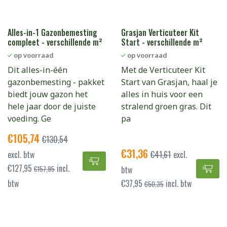
Alles-in-1 Gazonbemesting
Grasjan Verticuteer Kit
compleet - verschillende m²
Start - verschillende m²
op voorraad
op voorraad
Dit alles-in-één
Met de Verticuteer Kit
gazonbemesting - pakket
Start van Grasjan, haal je
biedt jouw gazon het
alles in huis voor een
hele jaar door de juiste
stralend groen gras. Dit
voeding. Ge
pa
€
105,74
€
130,54
€
31,36
excl. btw
€
41,61
excl.
Alles-in-1 Gazonbemesting compl
€
127,95
incl.
Gra
btw
€
157,95
btw
€
37,95
incl. btw
€
50,35