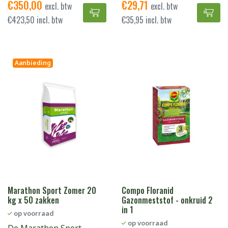
€
350,00
€
29,71
excl. btw
excl. btw
Heron 4 Green toevoegen aan w
Mas
€
423,50
incl. btw
€
35,95
incl. btw
Aanbieding
Marathon Sport Zomer 20
Compo Floranid
kg x 50 zakken
Gazonmeststof - onkruid 2
in 1
op voorraad
op voorraad