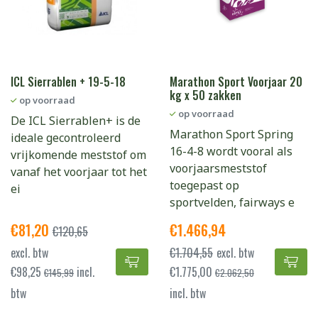
ICL Sierrablen + 19-5-18
Marathon Sport Voorjaar 20
kg x 50 zakken
op voorraad
op voorraad
De ICL Sierrablen+ is de
Marathon Sport Spring
ideale gecontroleerd
16-4-8 wordt vooral als
vrijkomende meststof om
voorjaarsmeststof
vanaf het voorjaar tot het
toegepast op
ei
sportvelden, fairways e
€
81,20
€
1.466,94
€
120,65
excl. btw
€
1.704,55
excl. btw
ICL Sierrablen + 19-5-18 toevoe
Mar
€
98,25
incl.
€
1.775,00
€
145,99
€
2.062,50
btw
incl. btw