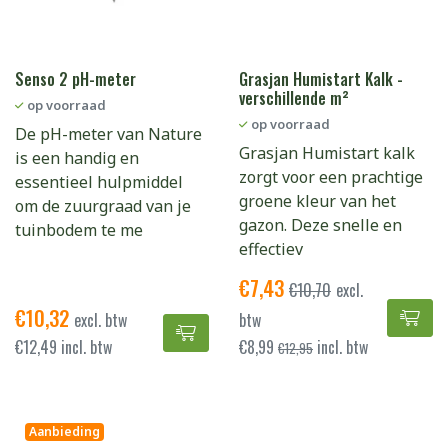
Senso 2 pH-meter
Grasjan Humistart Kalk -
verschillende m²
op voorraad
op voorraad
De pH-meter van Nature
Grasjan Humistart kalk
is een handig en
zorgt voor een prachtige
essentieel hulpmiddel
groene kleur van het
om de zuurgraad van je
gazon. Deze snelle en
tuinbodem te me
effectiev
€
7,43
€
10,70
excl.
€
10,32
Gra
excl. btw
btw
Senso 2 pH-meter toevoegen aan
€
12,49
incl. btw
€
8,99
incl. btw
€
12,95
Aanbieding