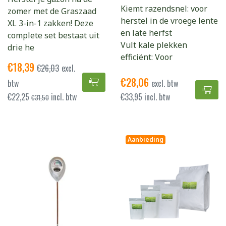
Kiemt razendsnel: voor
zomer met de Graszaad
herstel in de vroege lente
XL 3-in-1 zakken! Deze
en late herfst
complete set bestaat uit
Vult kale plekken
drie he
efficiënt: Voor
€
18,39
€
26,03
excl.
€
28,06
GraszaadXL 3-in-1 toevoegen aa
btw
excl. btw
Mas
€
22,25
incl. btw
€
33,95
incl. btw
€
31,50
Aanbieding