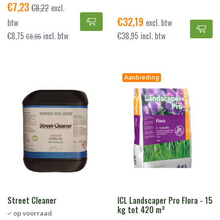
€
7,23
€
8,22
excl.
€
32,19
Grasjan Voorjaar gazonbemesting
btw
excl. btw
Mas
€
8,75
incl. btw
€
38,95
incl. btw
€
9,95
Aanbieding
Street Cleaner
ICL Landscaper Pro Flora - 15
kg tot 420 m²
op voorraad