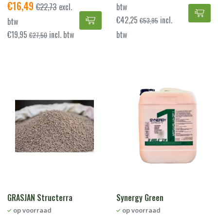
€
16,49
€
22,73
excl.
btw
Dro
€
42,25
incl.
Grasjan Wetting Agent - tegen d
btw
€
53,95
€
19,95
incl. btw
btw
€
27,50
GRASJAN Structerra
Synergy Green
op voorraad
op voorraad