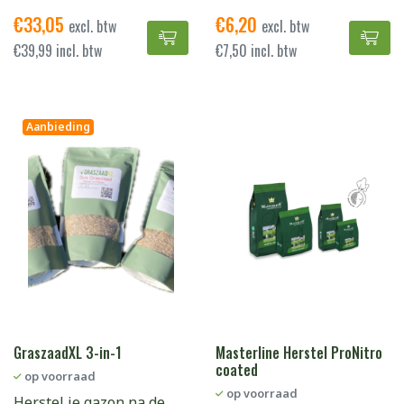
€
33,05
€
6,20
excl. btw
excl. btw
ICL Landscaper Pro All Round en 
Gra
€
39,99
incl. btw
€
7,50
incl. btw
Aanbieding
GraszaadXL 3-in-1
Masterline Herstel ProNitro
coated
op voorraad
op voorraad
Herstel je gazon na de