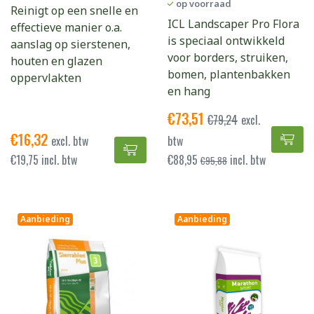
op voorraad
Reinigt op een snelle en
ICL Landscaper Pro Flora
effectieve manier o.a.
is speciaal ontwikkeld
aanslag op sierstenen,
voor borders, struiken,
houten en glazen
bomen, plantenbakken
oppervlakten
en hang
€
73,51
€
79,24
excl.
€
16,32
ICL
excl. btw
btw
Street Cleaner toevoegen aan w
€
19,75
incl. btw
€
88,95
incl. btw
€
95,88
Aanbieding
Aanbieding