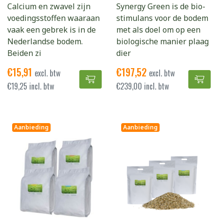
Calcium en zwavel zijn
Synergy Green is de bio-
voedingsstoffen waaraan
stimulans voor de bodem
vaak een gebrek is in de
met als doel om op een
Nederlandse bodem.
biologische manier plaag
Beiden zi
dier
€
15,91
€
197,52
excl. btw
excl. btw
GRASJAN Structerra toevoegen a
Syn
€
19,25
incl. btw
€
239,00
incl. btw
Aanbieding
Aanbieding