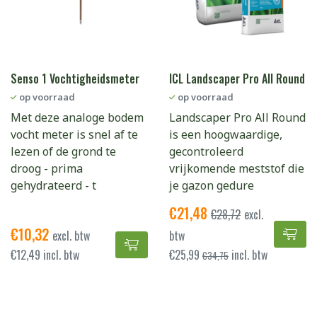
Senso 1 Vochtigheidsmeter
ICL Landscaper Pro All Round
op voorraad
op voorraad
Met deze analoge bodem
Landscaper Pro All Round
vocht meter is snel af te
is een hoogwaardige,
lezen of de grond te
gecontroleerd
droog - prima
vrijkomende meststof die
gehydrateerd - t
je gazon gedure
€
21,48
€
28,72
excl.
€
10,32
ICL
excl. btw
btw
Senso 1 Vochtigheidsmeter toev
€
12,49
incl. btw
€
25,99
incl. btw
€
34,75