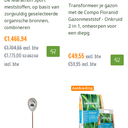
De Marathon Sport
Transformeer je gazon
meststoffen, op basis van
met de Compo Floranid
zorgvuldig geselecteerde
Gazonmeststof - Onkruid
organische bronnen,
2 in 1, ontworpen voor
combineren
een diepg
€
1.466,94
€
1.704,55
excl. btw
Marathon Sport Zomer 20 kg x 5
€
49,55
€
1.775,00
excl. btw
€
2.062,50
Com
incl. btw
€
59,95
incl. btw
Aanbieding